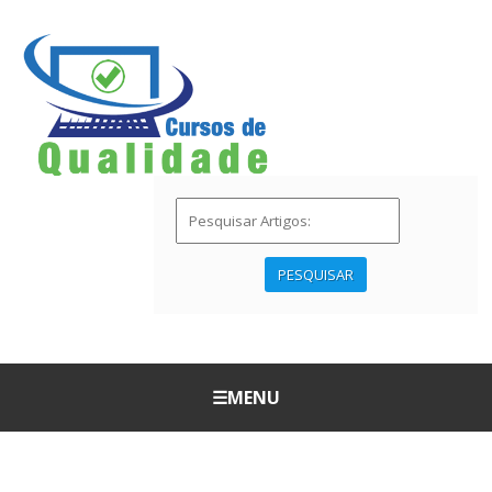
PESQUISAR
☰
MENU