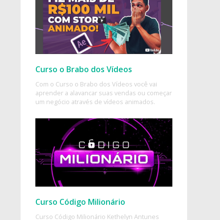
Curso o Brabo dos Vídeos
Com o Curso o Brabo dos Vídeos você vai
aprender a alavancar suas vendas ou começar
um negócio através de vídeos animados.
Curso Código Milionário
Curso Código Milionário Kethelyn Antunes