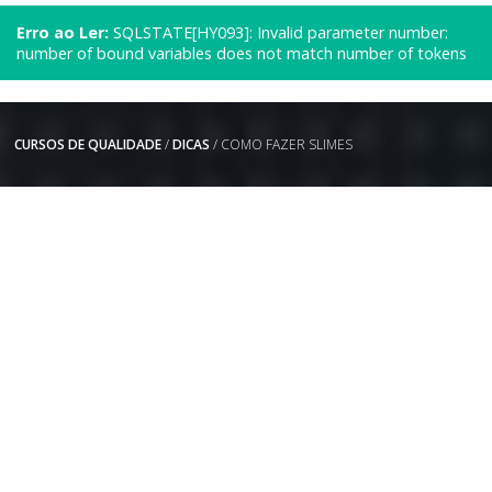
Erro ao Ler:
SQLSTATE[HY093]: Invalid parameter number:
number of bound variables does not match number of tokens
CURSOS DE QUALIDADE
/
DICAS
/ COMO FAZER SLIMES