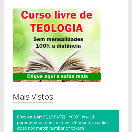
Mais Vistos
Erro ao Ler:
SQLSTATE[HY093]: Invalid
parameter number: number of bound variables
does not match number of tokens