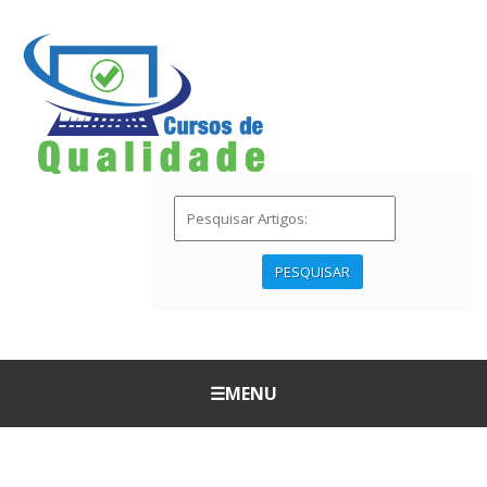
PESQUISAR
☰
MENU