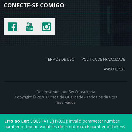
CONECTE-SE
COMIGO
TERMOS DE USO
POLÍTICA DE PRIVACIDADE
AVISO LEGAL
Desenvolvido por Sw Consultoria
Copyright © 2026 Cursos de Qualidade - Todos os direitos
reservados.
Erro ao Ler:
SQLSTATE[HY093]: Invalid parameter number:
number of bound variables does not match number of tokens